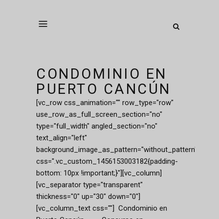
CONDOMINIO EN
PUERTO CANCÚN
[vc_row css_animation="" row_type="row"
use_row_as_full_screen_section="no"
type="full_width" angled_section="no"
text_align="left"
background_image_as_pattern="without_pattern"
css=".vc_custom_1456153003182{padding-
bottom: 10px !important;}"][vc_column]
[vc_separator type="transparent"
thickness="0" up="30" down="0"]
[vc_column_text css=""] Condominio en