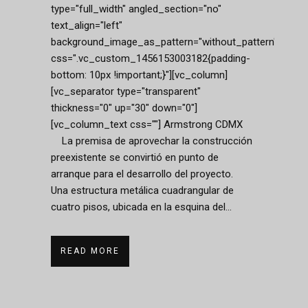
type="full_width" angled_section="no"
text_align="left"
background_image_as_pattern="without_pattern"
css=".vc_custom_1456153003182{padding-
bottom: 10px !important;}"][vc_column]
[vc_separator type="transparent"
thickness="0" up="30" down="0"]
[vc_column_text css=""] Armstrong CDMX
La premisa de aprovechar la construcción
preexistente se convirtió en punto de
arranque para el desarrollo del proyecto.
Una estructura metálica cuadrangular de
cuatro pisos, ubicada en la esquina del...
READ MORE