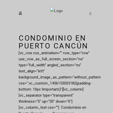
CONDOMINIO EN
PUERTO CANCÚN
[vc_row css_animation="" row_type="row"
use_row_as_full_screen_section="no"
type="full_width" angled_section="no"
text_align="left"
background_image_as_pattern="without_pattern"
css=".vc_custom_1456153003182{padding-
bottom: 10px !important;}"][vc_column]
[vc_separator type="transparent"
thickness="0" up="30" down="0"]
[vc_column_text css=""] Condominio en