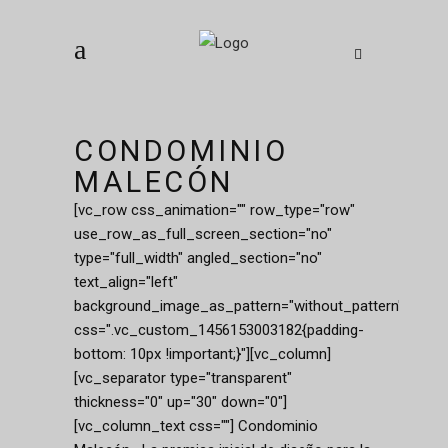
CONDOMINIO
MALECÓN
[vc_row css_animation="" row_type="row"
use_row_as_full_screen_section="no"
type="full_width" angled_section="no"
text_align="left"
background_image_as_pattern="without_pattern"
css=".vc_custom_1456153003182{padding-
bottom: 10px !important;}"][vc_column]
[vc_separator type="transparent"
thickness="0" up="30" down="0"]
[vc_column_text css=""] Condominio