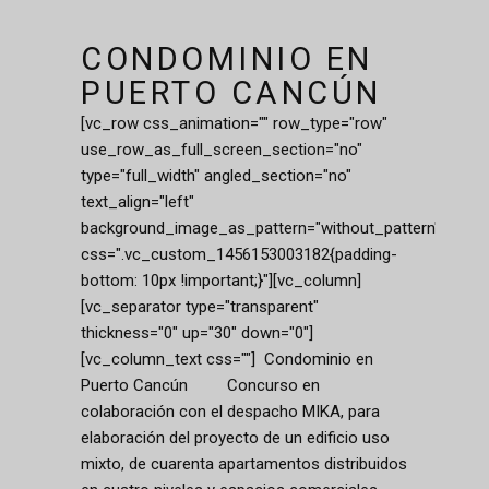
CONDOMINIO EN
PUERTO CANCÚN
[vc_row css_animation="" row_type="row"
use_row_as_full_screen_section="no"
type="full_width" angled_section="no"
text_align="left"
background_image_as_pattern="without_pattern"
css=".vc_custom_1456153003182{padding-
bottom: 10px !important;}"][vc_column]
[vc_separator type="transparent"
thickness="0" up="30" down="0"]
[vc_column_text css=""] Condominio en
Puerto Cancún Concurso en
colaboración con el despacho MIKA, para
elaboración del proyecto de un edificio uso
mixto, de cuarenta apartamentos distribuidos