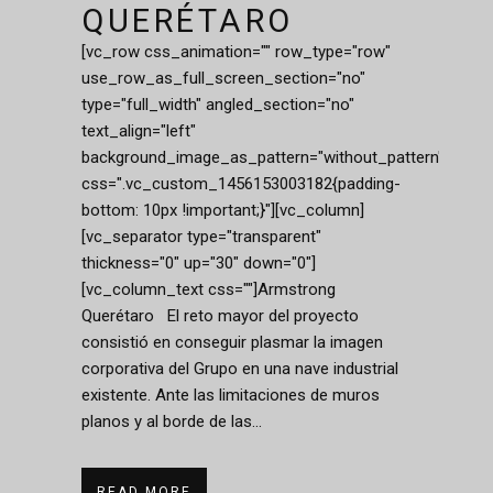
QUERÉTARO
[vc_row css_animation="" row_type="row"
use_row_as_full_screen_section="no"
type="full_width" angled_section="no"
text_align="left"
background_image_as_pattern="without_pattern"
css=".vc_custom_1456153003182{padding-
bottom: 10px !important;}"][vc_column]
[vc_separator type="transparent"
thickness="0" up="30" down="0"]
[vc_column_text css=""]Armstrong
Querétaro El reto mayor del proyecto
consistió en conseguir plasmar la imagen
corporativa del Grupo en una nave industrial
existente. Ante las limitaciones de muros
planos y al borde de las...
READ MORE