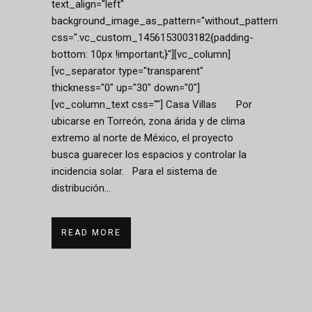
text_align="left"
background_image_as_pattern="without_pattern"
css=".vc_custom_1456153003182{padding-
bottom: 10px !important;}"][vc_column]
[vc_separator type="transparent"
thickness="0" up="30" down="0"]
[vc_column_text css=""] Casa Villas Por
ubicarse en Torreón, zona árida y de clima
extremo al norte de México, el proyecto
busca guarecer los espacios y controlar la
incidencia solar. Para el sistema de
distribución...
READ MORE