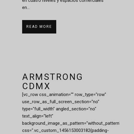
en cuatro niveles y espacios comerciales
en...
READ MORE
ARMSTRONG
CDMX
[vc_row css_animation="" row_type="row"
use_row_as_full_screen_section="no"
type="full_width" angled_section="no"
text_align="left"
background_image_as_pattern="without_pattern"
css=".vc_custom_1456153003182{padding-