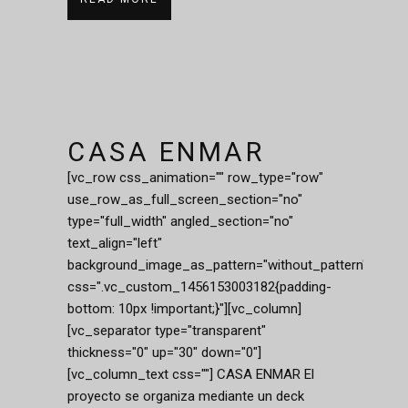
CASA ENMAR
[vc_row css_animation="" row_type="row"
use_row_as_full_screen_section="no"
type="full_width" angled_section="no"
text_align="left"
background_image_as_pattern="without_pattern"
css=".vc_custom_1456153003182{padding-
bottom: 10px !important;}"][vc_column]
[vc_separator type="transparent"
thickness="0" up="30" down="0"]
[vc_column_text css=""] CASA ENMAR El
proyecto se organiza mediante un deck